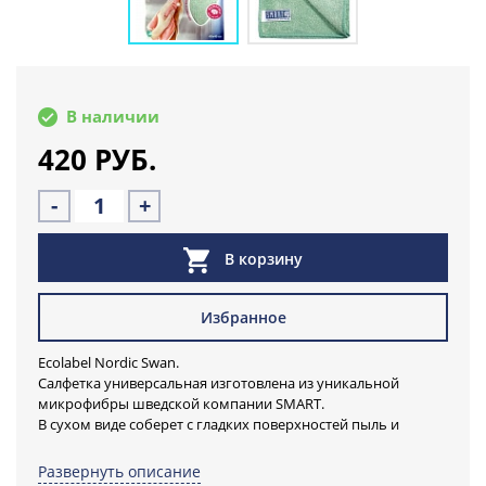
В наличии
420 РУБ.
-
+
В корзину
Избранное
Ecolabel Nordic Swan.
Салфетка универсальная изготовлена из уникальной
микрофибры шведской компании SMART.
В сухом виде соберет с гладких поверхностей пыль и
микрочастицы: бактерии, грибки, микроклещей.
Во влажном виде очистит и отполирует металл, хром,
Развернуть описание
ювелирные украшения, отмоет стекло, кафель, одежду и