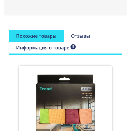
обувь. Универсал во всем!
Область применения
очень широка
подходит для мытья холодильников, газовых и
Похожие товары
Отзывы
электрических плит, кафельных поверхностей, ванны и
раковины, посуды, для удаления загрязнений с
5
Информация о товаре
металлических и хромированных покрытий, для удаления
свежих пятен с одежды, например, брызг грязи на брюках,
для очистки обуви от соли (в зимнее время года) и других
загрязнений.
Вы не только прекрасно очищаете поверхности, но и
одновременно полируете.
Уход: салфетка из микроволокна прекрасно отдает грязь
при стирке мягким моющим средством, не содержащим
отбеливатель и кондиционер. Можно стирать вручную или
в стиральной машине. Не гладить. Не сушить на горячих
батареях.