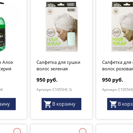
 Алоэ
Салфетка для сушки
Салфетка для
серия
волос зеленая
волос розова
"
950 руб.
950 руб.
04
Артикул: C1055HC G
Артикул: C1055HC
зину
В корзину
В кор