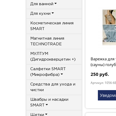
Для ванной
Для кухни
Косметическая линия
SMART
Магнитная линия
TECHNOTRADE
МУЛТУМ
Варежка для 
(Дигидрокверцетин +)
(сауны) голу
Салфетки SMART
250 руб.
(Микрофибра)
Артикул: 1056-6B
Средства для ухода и
чистки
Уведом
Швабры и насадки
SMART
Щетки