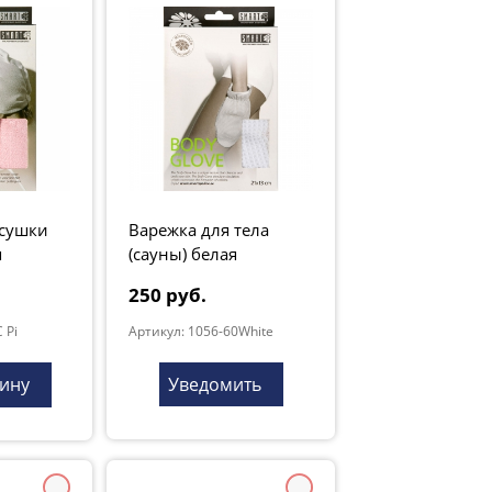
 сушки
Варежка для тела
я
(сауны) белая
250 руб.
 Pi
Артикул: 1056-60White
зину
Уведомить