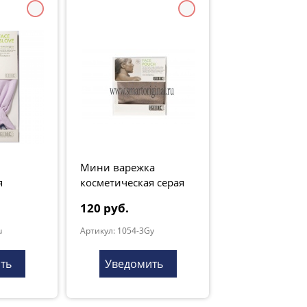
Мини варежка
я
косметическая серая
10х10
120 руб.
u
Артикул: 1054-3Gy
ть
Уведомить