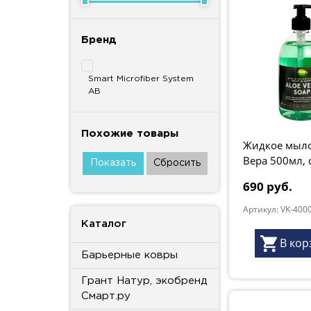
Бренд
Smart Microfiber System
AB
Похожие товары
Жидкое мыло
Вера 500мл, 
"Грант Натур
690 руб.
Артикул: VK-400
Каталог
В кор
Барьерные ковры
Грант Натур, экобренд
Смарт.ру