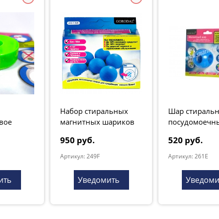
Набор стиральных
Шар стираль
вое
магнитных шариков
посудомоечн
(6 шт.)
большой
950 руб.
520 руб.
Артикул: 249F
Артикул: 261E
ить
Уведомить
Уведоми