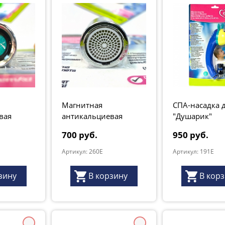
Магнитная
СПА-насадка 
вая
антикальциевая
"Душарик"
душа
система для смесителя
700 руб.
950 руб.
Артикул: 260E
Артикул: 191E
зину
В корзину
В кор