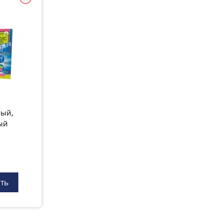
ный,
ый
ть