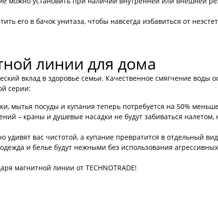
ие можно установить при наличии внутренней или внешней рез
тить его в бачок унитаза, чтобы навсегда избавиться от неэс
ной линии для дома
кий вклад в здоровье семьи. Качественное смягчение воды осо
ой серии:
ки, мытья посуды и купания теперь потребуется на 50% меньш
ий – краны и душевые насадки не будут забиваться налетом, 
о удивят вас чистотой, а купание превратится в отдельный вид
одежда и белье будут нежными без использования агрессивных
даря магнитной линии от TECHNOTRADE!