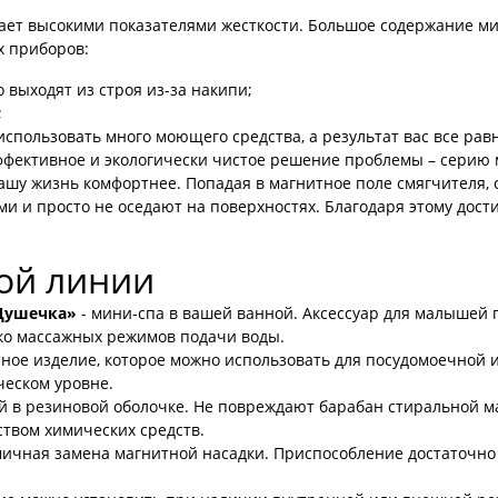
дает высокими показателями жесткости. Большое содержание ми
х приборов:
выходят из строя из-за накипи;
;
спользовать много моющего средства, а результат вас все равн
ективное и экологически чистое решение проблемы – серию м
ашу жизнь комфортнее. Попадая в магнитное поле смягчителя,
и и просто не оседают на поверхностях. Благодаря этому дос
ой линии
Душечка»
- мини-спа в вашей ванной. Аксессуар для малышей
ько массажных режимов подачи воды.
ое изделие, которое можно использовать для посудомоечной 
еском уровне.
й в резиновой оболочке. Не повреждают барабан стиральной
твом химических средств.
ичная замена магнитной насадки. Приспособление достаточно 