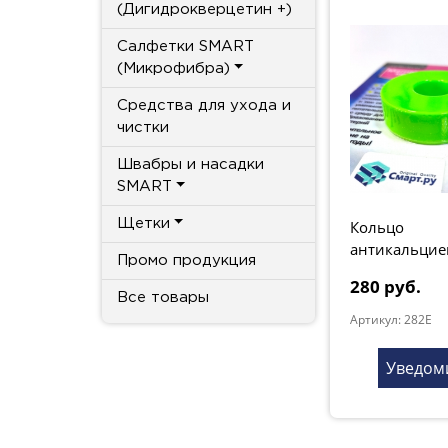
(Дигидрокверцетин +)
Салфетки SMART
(Микрофибра)
Средства для ухода и
чистки
Швабры и насадки
SMART
Щетки
Кольцо
антикальцие
Промо продукция
280 руб.
Все товары
Артикул: 282E
Уведом