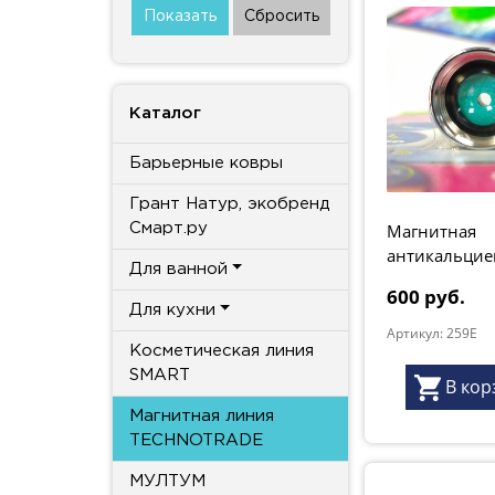
Каталог
Барьерные ковры
Грант Натур, экобренд
Магнитная
Смарт.ру
антикальцие
Для ванной
система для 
600 руб.
Для кухни
Артикул: 259E
Косметическая линия
SMART
В кор
Магнитная линия
TECHNOTRADE
МУЛТУМ