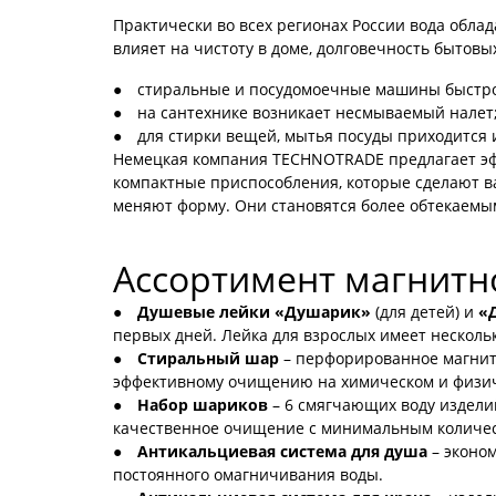
Практически во всех регионах России вода обла
влияет на чистоту в доме, долговечность бытовы
стиральные и посудомоечные машины быстро 
на сантехнике возникает несмываемый налет
для стирки вещей, мытья посуды приходится и
Немецкая компания TECHNOTRADE предлагает эфф
компактные приспособления, которые сделают в
меняют форму. Они становятся более обтекаемым
Ассортимент магнитн
Душевые лейки «Душарик»
(для детей) и
«
первых дней. Лейка для взрослых имеет нескол
Стиральный шар
– перфорированное магнитн
эффективному очищению на химическом и физич
Набор шариков
– 6 смягчающих воду издели
качественное очищение с минимальным количес
Антикальциевая система для душа
– эконом
постоянного омагничивания воды.