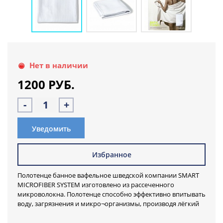
Нет в наличии
1200 РУБ.
-
+
Уведомить
Избранное
Полотенце банное вафельное шведской компании SMART
MICROFIBER SYSTEM изготовлено из рассеченного
микроволокна. Полотенце способно эффективно впитывать
воду, загрязнения и микро¬организмы, производя лёгкий
пилинг и выполняя массаж. Быстро просушивает тело и
волосы при выходе из ванной, бассейна или душа.