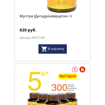
Дозировка:
взрослым и детям старше 12 лет - по 1 капсуле
2 раза в день во время еды.
Мултум (Дигидрокверцетин +)
Срок годности
:
3 года. Дата выпуска указана на этикетке.
Условия хранения
:
хранить в сухом, недоступном для
620 руб.
детей месте при температуре не выше 25 С и
Артикул: MULTUM
относительной влажности не более 75%
Не является лекарственным средством. Перед
В корзину
применением рекомендуется проконсультироваться с
врачом.
Произведено в России
ООО «Смарт.ру;
Торговая марка
:
Грант Натур
Полная информация о МУЛТУМ на сайте Грант
Натур
www.grantnatur.ru
Примечание:
Сибирская лиственница,
которая используется для производства