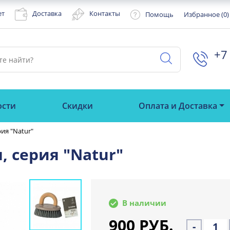
ет
Доставка
Контакты
Помощь
Избранное (
0
)
+7 
ости
Скидки
Оплата и Доставка
ия "Natur"
 серия "Natur"
В наличии
900 РУБ.
-