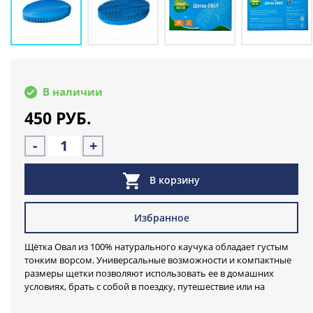
В наличии
450 РУБ.
-
+
В корзину
Избранное
Щётка Овал из 100% натурального каучука обладает густым
тонким ворсом. Универсальные возможности и компактные
размеры щетки позволяют использовать ее в домашних
условиях, брать с собой в поездку, путешествие или на
работу. Удобно размещается в ладони, занимает мало места.
Хит продаж от немецкой компании SWEEPA и экобренда