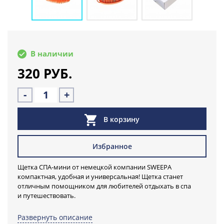
В наличии
320 РУБ.
-
+
В корзину
Избранное
Щетка СПА-мини от немецкой компании SWEEPA
компактная, удобная и универсальная! Щетка станет
отличным помощником для любителей отдыхать в спа
и путешествовать.
Захватите щетку в путешествие, на отдых, пользуйтесь ею в
Развернуть описание
душе, бане, ванной и наслаждайтесь!