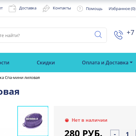
ет
Доставка
Контакты
Помощь
Избранное (
0
)
+7 
ости
Скидки
Оплата и Доставка
ка Спа-мини лиловая
овая
Нет в наличии
280 РУБ.
-