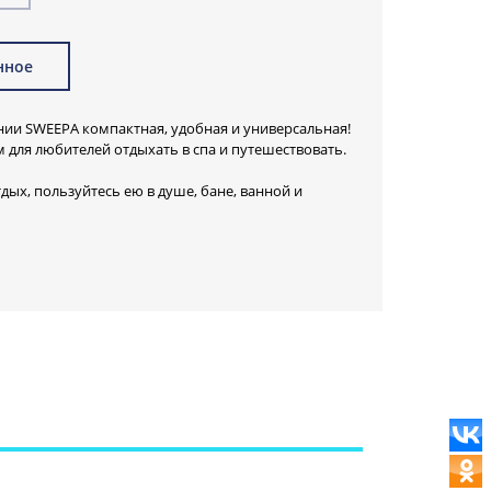
нное
ии SWEEPA компактная, удобная и универсальная!
для любителей отдыхать в спа и путешествовать.
тдых, пользуйтесь ею в душе, бане, ванной и
о разные по толщине каучуковые ворсинки с одной
ивности воздействия на поверхность кожи во
ки для массажа с другой стороны.
ни великолепно
 приводит в порядок
 колени, и все это
тно, качественно,