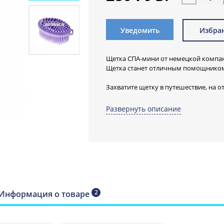
Уведомить
Избра
Щетка СПА-мини от немецкой компан
Щетка станет отличным помощником 
Захватите щетку в путешествие, на о
наслаждайтесь!
Развернуть описание
Двусторонняя щетка имеет не тольк
стороны щетки для различной интенс
время мытья, но и бороздки и шишеч
Щетка СПА-ми
очищает тело,
ступни, локти и
2
Информация о товаре
быстро, делика