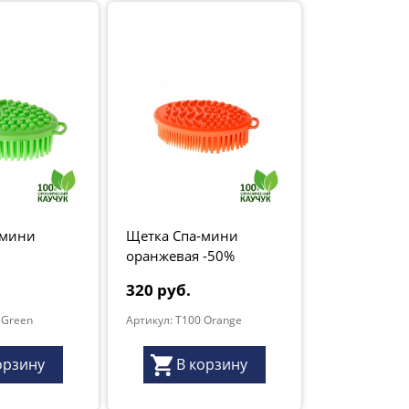
без вреда для
Бороздки и шишечки массируют кож
массаж нормализует работу нервной 
Интенсивный массаж ступней позвол
внутренних органов, а также удалить
кожу на этих участках более ровной и
Уникальные возможно
размеры – это идеаль
-мини
Щетка Спа-мини
оранжевая -50%
320 руб.
Уход.
Для базового очищения каучу
 Green
Артикул: T100 Orange
Использование мыльного раствора - 
щетку кипятком с обеих сторон.
Сушите естественным способом. Не
орзину
В корзину
вблизи источников тепла.
Состав:
резина гипоаллергенная из 1