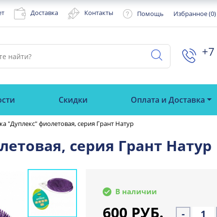
ет
Доставка
Контакты
Помощь
Избранное (
0
)
+7 
ости
Скидки
Оплата и Доставка
а "Дуплекс" фиолетовая, серия Грант Натур
летовая, серия Грант Натур
В наличии
600 РУБ.
-