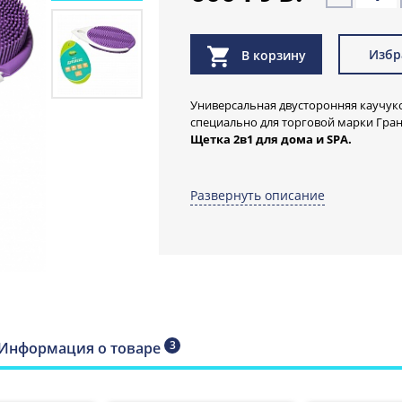
Избр
В корзину
Универсальная двусторонняя каучук
специально для торговой марки Гран
Щетка 2в1 для дома и SPA.
Изготовлена с соблюдением самых ст
производится из каучука - экологиче
Развернуть описание
добываемого из древесной смолы ге
Помощник для уборки
Выбирайте, как буде
Двусторонняя щётка 
3
Информация о товаре
Щетку "Дуплекс" можно использов
длинный ворс нежно моет, а обратна