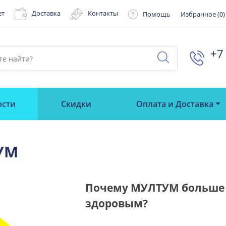
ет
Доставка
Контакты
Помощь
Избранное (
0
)
+7 
ости
Скидки
Оплата и Доставка
УМ
Почему МУЛТУМ больше 
здоровым?