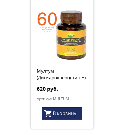
Мултум
(Дигидрокверцетин +)
620 руб.
Артикул: MULTUM
В корзину