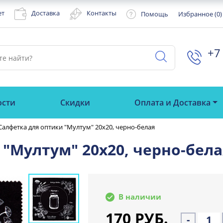
ет
Доставка
Контакты
Помощь
Избранное (
0
)
+7 
ости
Скидки
Оплата и Доставка
Салфетка для оптики "Мултум" 20х20, черно-белая
"Мултум" 20х20, черно-бела
В наличии
170 РУБ.
-