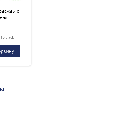
Сушите естественным способом. Не
вблизи источников тепла.
одежды с
ная
Состав:
резина гипоаллергенная из 
Цвет резины: салатовый, синий.
Длина: 270 мм.
10 black
Произведено по заказу компании См
щетка для груминга груминг duo sweepa двусторонняя 2x1 
орзину
Вес, кг:
0.197
ры