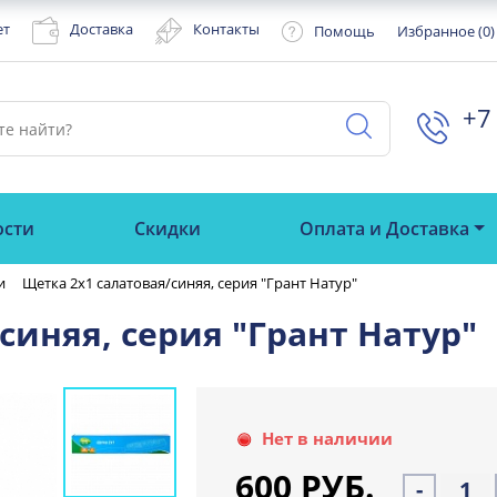
ет
Доставка
Контакты
Помощь
Избранное (
0
)
+7 
ости
Скидки
Оплата и Доставка
и
Щетка 2x1 салатовая/синяя, серия "Грант Натур"
синяя, серия "Грант Натур"
Нет в наличии
600 РУБ.
-