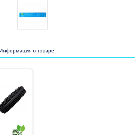
ДОЛГОВЕЧНАЯ
Легко моющаяся и прочная Щетка 2х
отходов для окружающей среды, чем
не придется иметь дело с липкими л
СУПЕР ЛЕГКАЯ ОЧИСТКА
Просто смойте мусор с ворса щетки, 
прослужит долгие годы.
Информация о товаре
ЭРГОНОМИЧНАЯ РУЧКА
Нескользящая ручка эргономичной ф
отверстие для подвеса.
Каучук - материал на 
появляется в результ
из древесной смолы г
Уход.
Для базового очищения каучу
Использование мыльного раствора - 
щетку кипятком с обеих сторон.