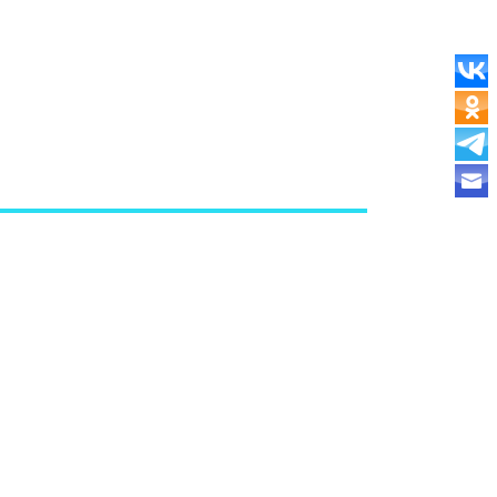
1 сэкономит вам деньги и произведет меньше
 традиционные чистящие ролики для ворса. И вам
ентами или клейкими роликами.
используя воду. При регулярном уходе эта щетка
ормы для дополнительного удобства. Имеется
100% природный, он не
ате переработки, а добывается
евеи.
ковой щетины промойте ее под проточной водой.
на ваше усмотрение. Для дезинфекции – облейте