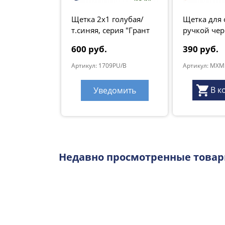
Щетка 2x1 голубая/
Щетка для 
т.синяя, серия "Грант
ручкой чер
Натур"
600 руб.
390 руб.
Артикул: 1709PU/B
Артикул: MXM 
В к
Уведомить
Недавно просмотренные това