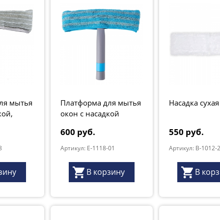
ля мытья
Платформа для мытья
Насадка сухая
кой,
окон с насадкой
um"
600 руб.
550 руб.
8
Артикул: E-1118-01
Артикул: B-1012-
зину
В корзину
В кор