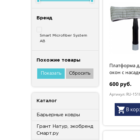
Бренд
Smart Microfiber System
AB
Похожие товары
Платформа д
окон с насад
серия "Premi
600 руб.
Артикул: RU-151
Каталог
В кор
Барьерные ковры
Грант Натур, экобренд
Смарт.ру