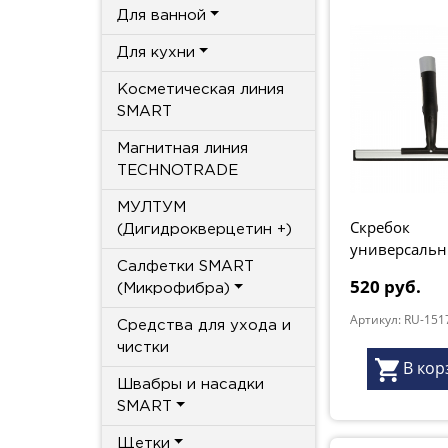
Для ванной
Для кухни
Косметическая линия
SMART
Магнитная линия
TECHNOTRADE
МУЛТУМ
Скребок
(Дигидрокверцетин +)
универсальн
Салфетки SMART
серия "Premi
520 руб.
(Микрофибра)
Артикул: RU-151
Средства для ухода и
чистки
В кор
Швабры и насадки
SMART
Щетки