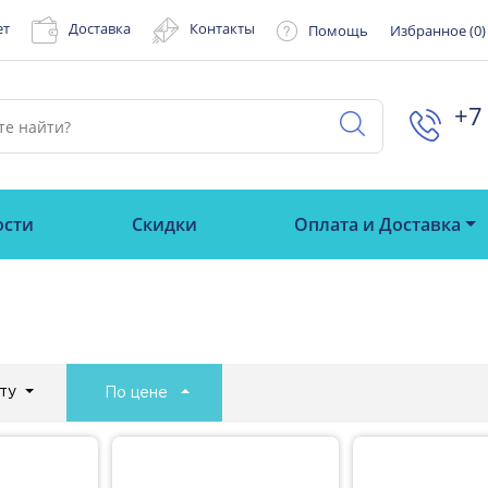
ет
Доставка
Контакты
Помощь
Избранное (
0
)
+7 
ости
Скидки
Оплата и Доставка
ту
По цене