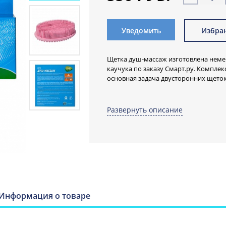
Уведомить
Избра
Щетка душ-массаж изготовлена неме
каучука по заказу Смарт.ру. Комплек
основная задача двусторонних щето
Щетка двусторонняя, сделана полнос
компанией SWEEPA - мировым лидеро
Развернуть описание
органического каучука.
Гипоаллергенн
чувствительно
Сторона А.
Мягкий ворс. Нежные пр
Информация о товаре
удовольствие, мягко очистят усталую
оздоровительную процедуру.