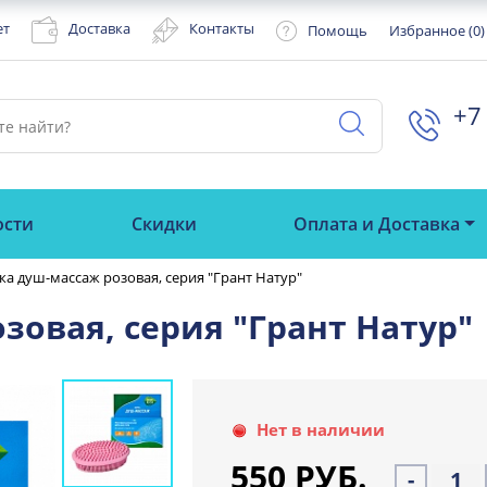
ет
Доставка
Контакты
Помощь
Избранное (
0
)
+7 
ости
Скидки
Оплата и Доставка
ка душ-массаж розовая, серия "Грант Натур"
зовая, серия "Грант Натур"
Нет в наличии
550 РУБ.
-