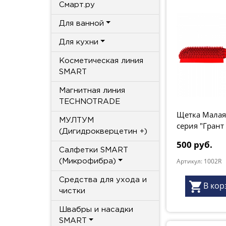
Смарт.ру
Для ванной
Для кухни
Косметическая линия
SMART
Магнитная линия
TECHNOTRADE
Щетка Малая
МУЛТУМ
серия "Грант
(Дигидрокверцетин +)
-50%
500 руб.
Салфетки SMART
Артикул: 1002R
(Микрофибра)
Средства для ухода и
В кор
чистки
Швабры и насадки
SMART