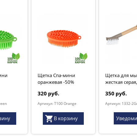
ини
Щетка Спа-мини
Щетка для мы
оранжевая -50%
жесткая серая
"Natur"
320 руб.
350 руб.
reen
Артикул: T100 Orange
Артикул: 1332-2G
зину
В корзину
Уведоми