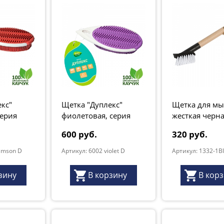
кс"
Щетка "Дуплекс"
Щетка для мы
серия
фиолетовая, серия
жесткая черна
Грант Натур
"Natur"
600 руб.
320 руб.
rimson D
Артикул: 6002 violet D
Артикул: 1332-1B
зину
В корзину
В кор