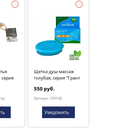
тья
Щетка душ-массаж
, серия
голубая, серия "Грант
Натур"
550 руб.
rey
Артикул: 1501LB
ть
Уведомить