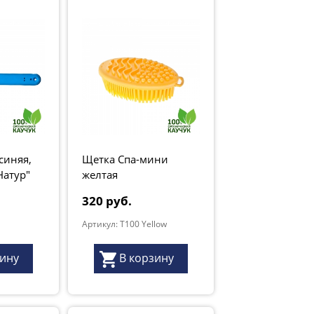
синяя,
Щетка Спа-мини
Натур"
желтая
320 руб.
Артикул: T100 Yellow
зину
В корзину