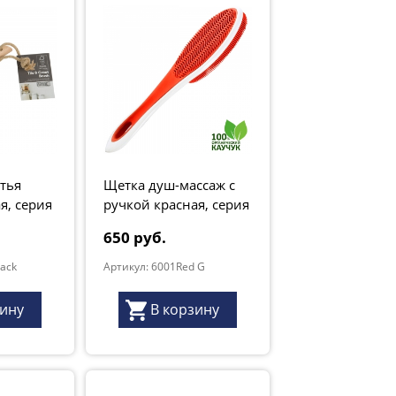
тья
Щетка душ-массаж с
я, серия
ручкой красная, серия
Грант Натур
650 руб.
lack
Артикул: 6001Red G
зину
В корзину