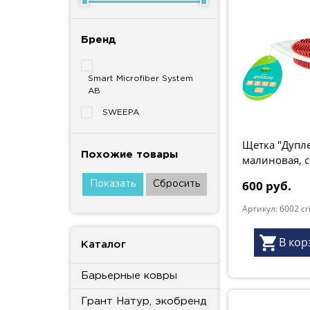
Бренд
Smart Microfiber System
AB
SWEEPA
Щетка "Дупле
Похожие товары
малиновая, 
Грант Натур
600 руб.
Артикул: 6002 c
В кор
Каталог
Барьерные ковры
Грант Натур, экобренд