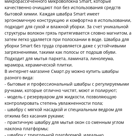
микрорассеченного микроволокна Smart, которые
качественно очищают пол без использования средств
бытовой химии. Каждая швабра Smart имеет
эргономичную конструкцию и комфортна в использовании,
подходит для сухой и влажной уборки. За счет уникальной
структуры волокон грязь притягивается словно магнитом, а
затем легко удаляется при полоскании в воде. Швабра для
уборки Smart без труда справляется даже с устойчивыми
загрязнениями, такими как полосы от подошв обуви.
Подходит для мытья паркета, ламината, линолеума,
мрамора, керамической плитки.
В интернет-магазине Смарт.ру можно купить швабры
разного вида:
- бытовые и профессиональный швабры с регулируемыми
ручками, которые отлично чистят, моют и полируют;
- модель с резервуаром для жидкости, позволяющую
контролировать степень увлажненности пола;
- швабру с мягкой насадкой и специальным ведром для
отжима без касания руками;
- практичную швабру для мытья окон со сменным углом
наклона платформы;
- швабру с треугольной платформой, идеально