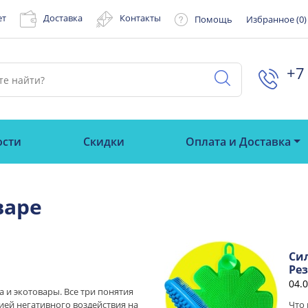
ет
Доставка
Контакты
Помощь
Избранное (
0
)
+7 
ости
Скидки
Оплата и Доставка
варе
Си
Ре
04.
а и экотовары. Все три понятия
ией негативного воздействия на
Что 