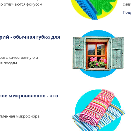
о отличаются фокусом.
сили
Под
рий - обычная губка для
рать качественную и
я посуды.
ое микроволокно - что
епленная микрофибра