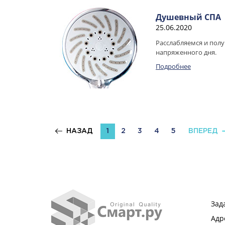
Душевный СПА
25.06.2020
Расслабляемся и полу
напряженного дня.
Подробнее
НАЗАД
1
2
3
4
5
ВПЕРЕД
Зад
Адр