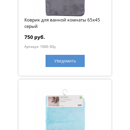
секунд
Коврик для ванной комнаты 65х45
Уход: ручная или машинная стирка при температуре 60°C.
серый
Использовать жидкие экосредства для стирки.
Нельзя стирать с кондиционером, нельзя стирать с
750 руб.
отбеливателем.
Нельзя гладить утюгом. Нельзя сушить на горячей батарее.
Артикул: 1060-3Gy
Размер: 65х45 см
Цвет: бежевый
Уведомить
Произведено в Швеции компанией SMART MICROFIBER
SYSTEM
Вес, кг:
0.3