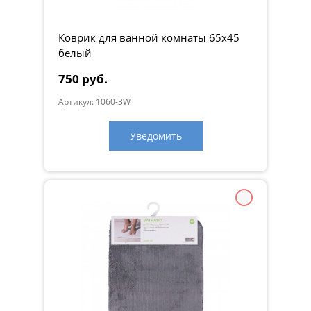
растеканию влаги.
Основание ковра покрыто антискользящими резиновыми
точками.
Коврик для ванной комнаты 65х45
белый
Коврик SMART гигиеничен. Микрофибра быстро сохнет,
препятствуя размножению бактерий. Микроволокна
750 руб.
коврика сушат кожу ступней и кожу между пальцев,
предотвращая опрелости, предупреждая грибок и т.п.
Артикул: 1060-3W
Является идеальным выбором как для ванной
Уведомить
комнаты, так и для сауны и спа-
салона.
Наслаждайтесь!
☼ Мягкий микрофибровый мех
☼ Противоскользящий
☼ Отличное впитывание -
высушивает ноги всего за несколько