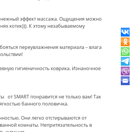
т нежный эффект массажа. Ощущения можно
нях котик))). К этому незабываемому
бояться переувлажнения материала – влага
ольствии!
невную гигиеничность коврика. Изнаночное
ы от SMART понравится не только вам! Так
мягкостью банного половичка.
ностью. Они легко отстирываются от
ванной комнаты. Непритязательность в
ть купания.