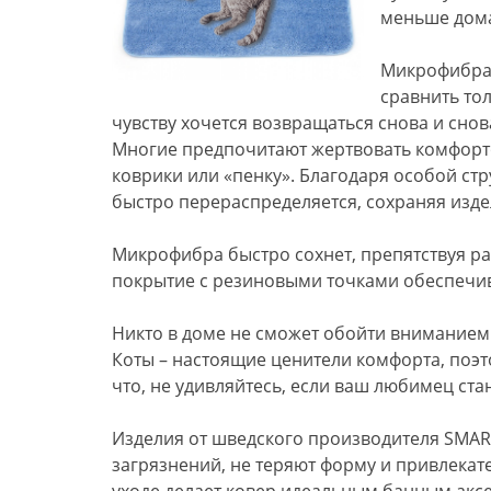
меньше дом
Микрофибра,
сравнить тол
чувству хочется возвращаться снова и снов
Многие предпочитают жертвовать комфорт
коврики или «пенку». Благодаря особой ст
быстро перераспределяется, сохраняя изде
Микрофибра быстро сохнет, препятствуя р
покрытие с резиновыми точками обеспечива
Никто в доме не сможет обойти вниманием
Коты – настоящие ценители комфорта, поэт
что, не удивляйтесь, если ваш любимец ст
Изделия от шведского производителя SMAR
загрязнений, не теряют форму и привлека
уходе делает ковер идеальным банным аксе