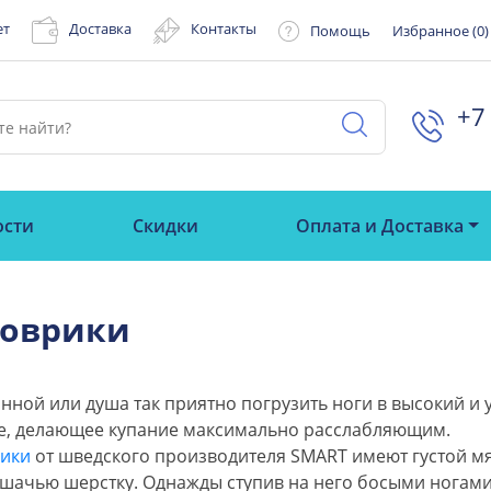
ет
Доставка
Контакты
Помощь
Избранное (
0
)
+7 
ости
Скидки
Оплата и Доставка
коврики
нной или душа так приятно погрузить ноги в высокий и 
е, делающее купание максимально расслабляющим.
рики
от шведского производителя SMART имеют густой мя
шачью шерстку. Однажды ступив на него босыми ногами, 