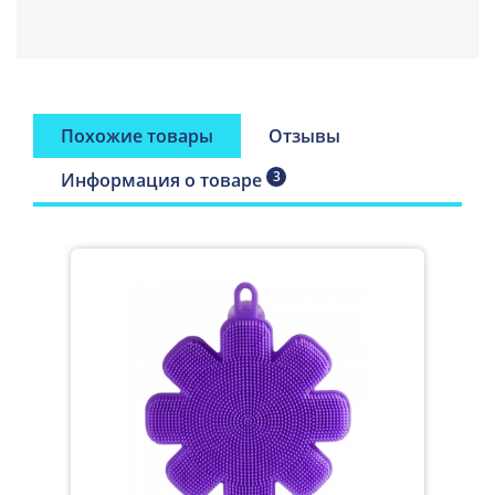
разных хозяйственных нужд: мытье посуды, мытье
продуктов питания, протирка и чистка поверхностей, сбор
мусора, чистка щелей, приготовление пищи.
☼ Одна сторона спонжа без щетинок, но с пупырышками.
Используйте для мытья овощей, фруктов с толстой
Похожие товары
Отзывы
кожурой и корнеплодов.
3
Информация о товаре
Эко-спонж хорошо использовать в качестве прихватки и
подставки под горячее: силикон корейского производства
выдерживает температуру от минус 40° до плюс 250° С.
☼ На другой стороне расположены
5206
чистящих
силиконовых щетинок.
Губка-щетка
«Универсал» прекрасно
справляется с мытьем,
чисткой и