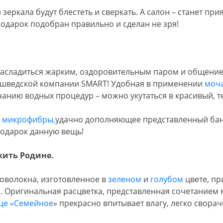
 зеркала будут блестеть и сверкать. А салон – станет пр
подарок подобран правильно и сделан не зря!
асладиться жарким, оздоровительным паром и общением
от шведской компании SMART! Удобная в применении
моча
нчанию водных процедур – можно укутаться в красивый, 
з микрофибры,
удачно дополняющее представленный банн
подарок данную вещь!
ужить Родине.
оволокна, изготовленное в
зеленом
и
голубом
цвете, пр
ы. Оригинальная расцветка, представленная сочетанием 
це «Семейное
» прекрасно впитывает влагу, легко свора