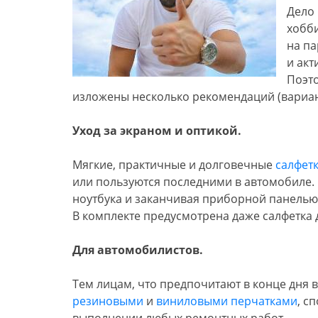
Дело 
хобби
на па
и акт
Поэт
изложены несколько рекомендаций (вариант
Уход за экраном и оптикой.
Мягкие, практичные и долговечные
салфетк
или пользуются последними в автомобиле. 
ноутбука и заканчивая приборной панелью
В комплекте предусмотрена даже салфетка 
Для автомобилистов.
Тем лицам, что предпочитают в конце дня 
резиновыми
и
виниловыми перчатками
, с
выполнении любых ремонтных работ.