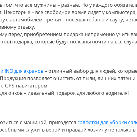
в том, что все мужчины – разные. Но у каждого обязате
. Некоторые – все свободное время сидят у компьютера
ру с автомобилем, третьи – посещают баню и сауну, чет
ивному отдыху.
ому перед приобретением подарка непременно учитывай
ов) подарка, которые будут полезны почти на все случ
и INO для экранов
– отличный выбор для людей, которые
Продукция позволяет очистить от пыли, лишних пятен и 
 с GPS-навигатором.
для очков – идеальный подарок для любого водителя!
возиться с машиной, пригодятся
салфетки для уборки сал
пособными служить верой и правдой хозяину не только в 