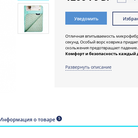
Уведомить
Избра
Отличная впитываемость микрофибры
секунд. Особый ворс коврика прида
скольжения предотвращает падение.
Комфорт и безопасность
каждый 
Банные коврики шведского бренда S
Развернуть описание
ваших ног чистой и здоровой.
Наслаждение дарит густой мягкий во
Коврик для ва
шведского бре
5
Информация о товаре
комфорт ваших