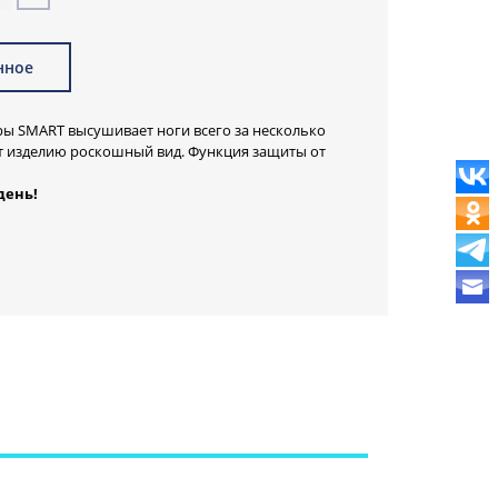
нное
 SMART высушивает ноги всего за несколько
ет изделию роскошный вид. Функция защиты от
день
!
MART моментально сушат ноги и сохраняют кожу
рс ковриков, который так напоминает нежный мех.
нной комнаты
нда SMART — это
 ног и безопасность