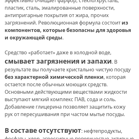
эффективно очищает фарфор, стекло/хрусталь,
пластик, сталь, эмалированные поверхности,
антипригарные покрытия от жира, прочих
загрязнений. Революционная формула состоит
из
компонентов, которые безопасны для здоровья
и окружающей среды
.
Средство «работает» даже в холодной воде,
смывает
загрязнения и запахи
. В
результате вы получаете кристально чистую посуду
без характерной химической пленки
, которая
остается после обычных моющих средств.
Основными действующими веществами жидкости
выступают мягкий комплекс ПАВ, сода и соль.
Добавление глицерина позволяет защитить кожу
рук от пересушивания при частом мытье посуды.
В составе отсутствуют
: нефтепродукты,
фосфаты, хлор, агрессивные поверхностно-активные