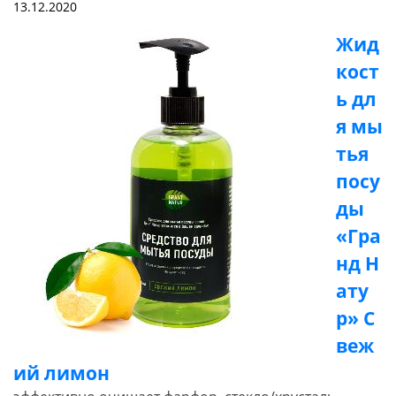
13.12.2020
Жид
кост
ь дл
я мы
тья
посу
ды
«Гра
нд Н
ату
р» С
веж
ий лимон