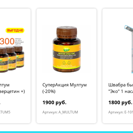
лтум
СуперАкция Мултум
Швабра бы
верцетин +)
(-20%)
"Эко" 1 нас
влажная, с
.
1900 руб.
1800 руб.
LTUM5
Артикул: A_MULTUM
Артикул: E-10