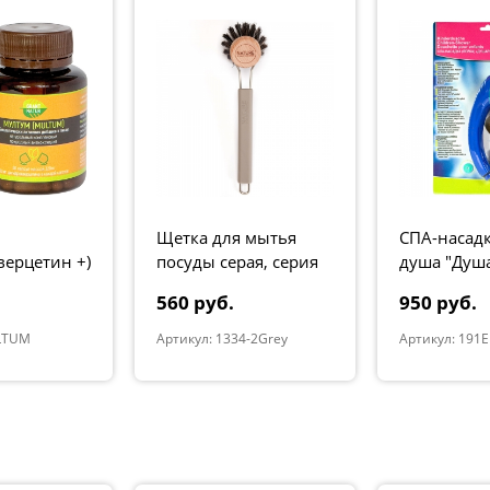
Щетка для мытья
СПА-насадк
верцетин +)
посуды серая, серия
душа "Душ
"Natur"
560 руб.
950 руб.
LTUM
Артикул: 1334-2Grey
Артикул: 191E