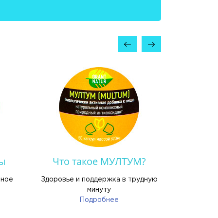
ы
Что такое МУЛТУМ?
Смарт.р
чное
Здоровье и поддержка в трудную
в
минуту
Подробнее