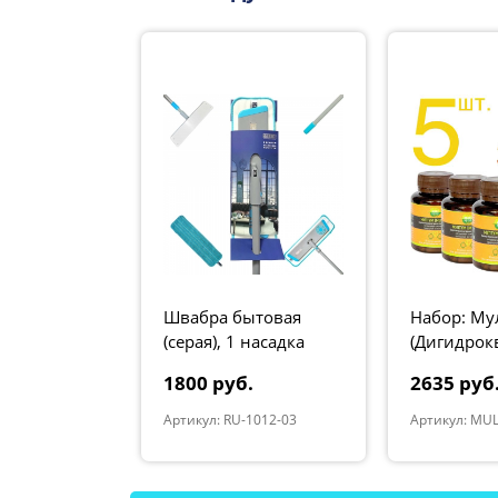
ытовая с
Швабра бытовая
Набор: Му
, 1 насадка
(серая), 1 насадка
(Дигидрок
влажная , серия
5 шт
.
1800 руб.
2635 руб
"Premium"
012-04 Alu
Артикул: RU-1012-03
Артикул: MU