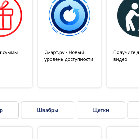
т суммы
Смарт.ру - Новый
Получите д
уровень доступности
видео
ур
Швабры
Щетки