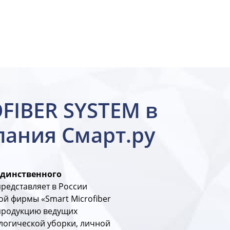
FIBER SYSTEM в
пания Смарт.ру
единственного
представляет в России
й фирмы «Smart Microfiber
 продукцию ведущих
логической уборки, личной