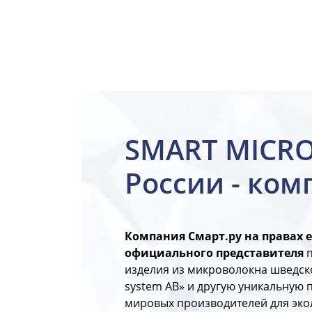
epa
SMART MICRO
России - ком
Компания Смарт.ру на правах 
официального представителя
изделия из микроволокна шведско
system AB» и другую уникальную
мировых производителей для эко