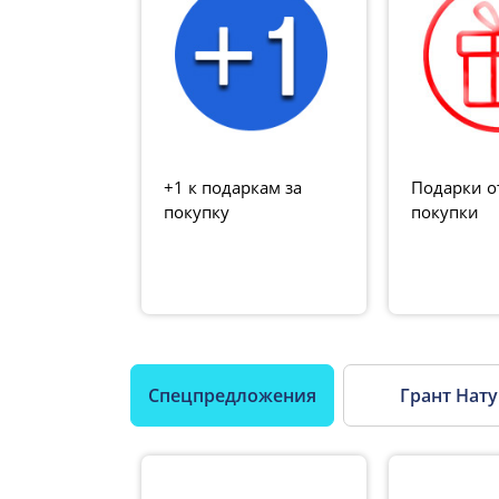
+1 к подаркам за
Подарки о
покупку
покупки
Спецпредложения
Грант Нат