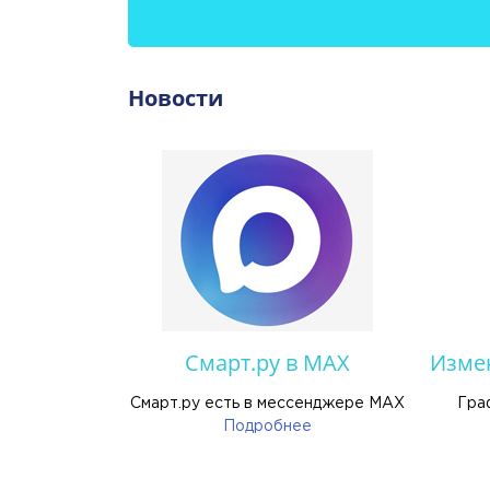
Новости
и. Обзор
Смарт.ру в MAX
Изме
вые щетки
Смарт.ру есть в мессенджере MAX
Гра
 вниманием.
Подробнее
ться с
ами Грант