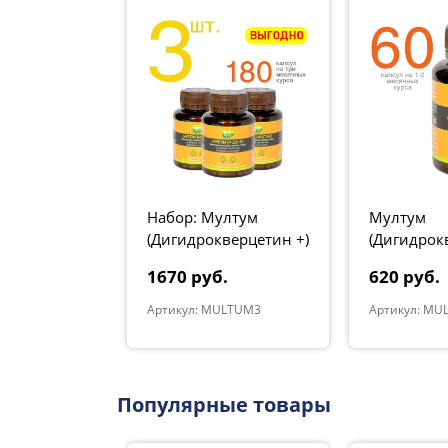
ж
Набор: Мултум
Мултум
ал" красный
(Дигидрокверцетин +)
(Дигидрок
3 шт.
1670 руб.
620 руб.
ti Mat R
Артикул: MULTUM3
Артикул: MU
Популярные товары