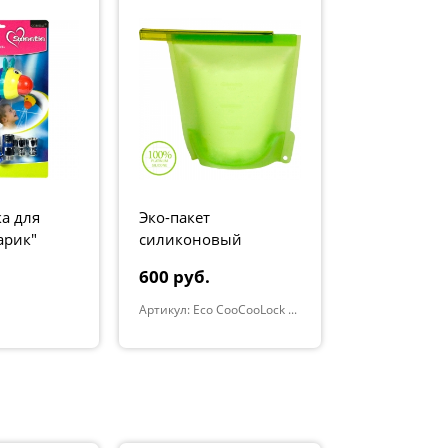
а для
Эко-пакет
Эко-спонж
арик"
силиконовый
"Универсал
зеленый
600 руб.
640 руб.
Артикул: Eco CooCooLock Green
Артикул: Multi