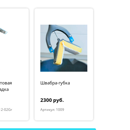
товая
Швабра-губка
Швабра по
адка
"Эко"
ерая
2300 руб.
3500 руб.
12-02Gr
Артикул: 1009
Артикул: E-10