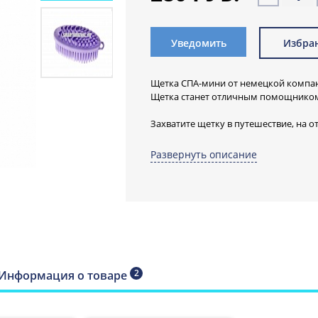
Уведомить
Избра
Щетка СПА-мини от немецкой компан
Щетка станет отличным помощником 
Захватите щетку в путешествие, на о
наслаждайтесь!
Развернуть описание
Двусторонняя щетка имеет не тольк
стороны щетки для различной интенс
время мытья, но и бороздки и шишеч
Щетка СПА-ми
очищает тело,
ступни, локти и
2
Информация о товаре
быстро, делика