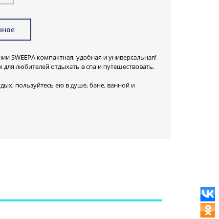
нное
ии SWEEPA компактная, удобная и универсальная!
для любителей отдыхать в спа и путешествовать.
тдых, пользуйтесь ею в душе, бане, ванной и
о разные по толщине каучуковые ворсинки с одной
ивности воздействия на поверхность кожи во
ки для массажа с другой стороны.
ни великолепно
 приводит в порядок
 колени, и все это
тно, качественно,