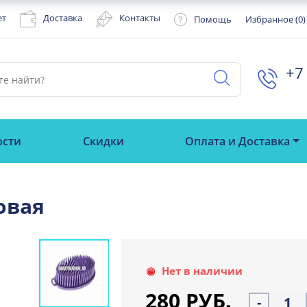
ет
Доставка
Контакты
Помощь
Избранное (
0
)
+7 
ости
Скидки
Оплата и Доставка
овая
Нет в наличии
280 РУБ.
-