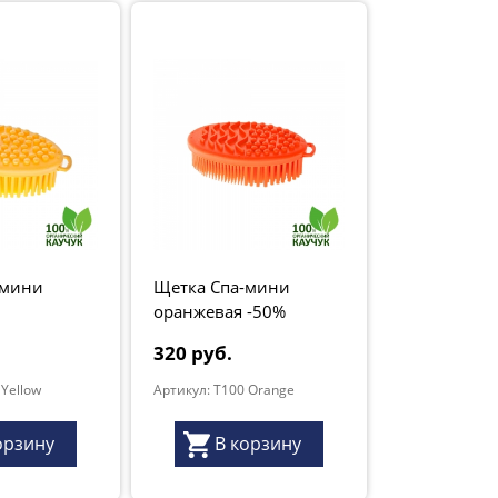
без вреда для
Бороздки и шишечки массируют кож
массаж нормализует работу нервной 
Интенсивный массаж ступней позвол
внутренних органов, а также удалить
кожу на этих участках более ровной и
Уникальные возможно
размеры – это идеаль
-мини
Щетка Спа-мини
оранжевая -50%
320 руб.
Уход.
Для базового очищения каучу
 Yellow
Артикул: T100 Orange
Использование мыльного раствора - 
щетку кипятком с обеих сторон.
Сушите естественным способом. Не
орзину
В корзину
вблизи источников тепла.
Состав:
резина гипоаллергенная из 1