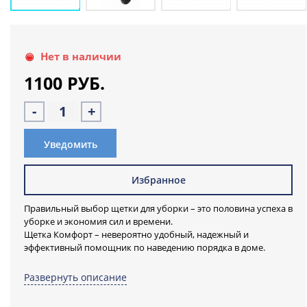
Нет в наличии
1100 РУБ.
-
+
Уведомить
Избранное
Правильный выбор щетки для уборки – это половина успеха в
уборке и экономия сил и времени.
Щетка Комфорт – невероятно удобный, надежный и
эффективный помощник по наведению порядка в доме.
Щетка выполнена из натурального каучука, имеет литую
платформу. Это обеспечивает высокий уровень
Развернуть описание
износоустойчивости щетки и продолжительный срок
использования ее для наведения порядка и чистоты.