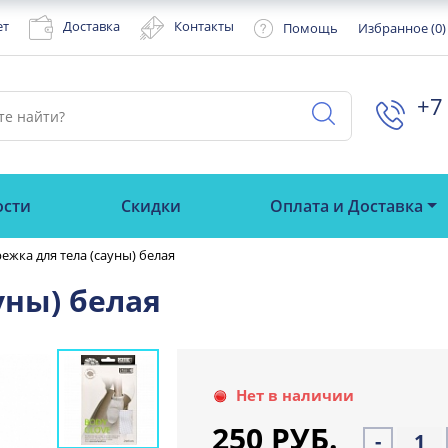
ет
Доставка
Контакты
Помощь
Избранное (
0
)
+7 
ости
Скидки
Оплата и Доставка
ежка для тела (сауны) белая
уны) белая
Нет в наличии
250 РУБ.
-