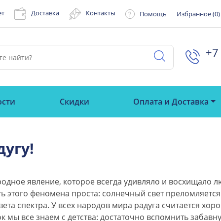
ет
Доставка
Контакты
Помощь
Избранное (
0
)
+7 
ости
Скидки
Оплата и Доставка
дугу!
родное явление, которое всегда удивляло и восхищало 
ть этого феномена проста: солнечный свет преломляется
вета спектра. У всех народов мира радуга считается хо
ок мы все знаем с детства: достаточно вспомнить забавн