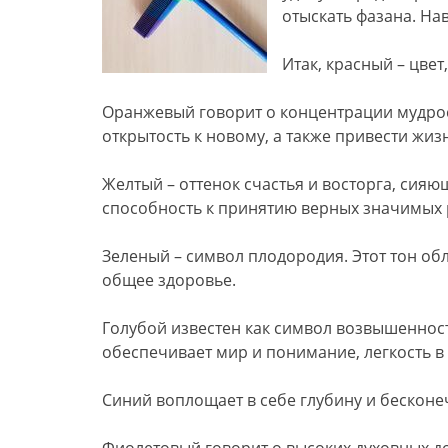
отыскать фазана. На
Итак, красный – цве
Оранжевый говорит о концентрации мудрост
открытость к новому, а также привести жиз
Желтый – оттенок счастья и восторга, сия
способность к принятию верных значимых
Зеленый – символ плодородия. Этот тон об
общее здоровье.
Голубой известен как символ возвышенности
обеспечивает мир и понимание, легкость в
Синий воплощает в себе глубину и бесконе
Фиолетовый говорит о высоких духовных до