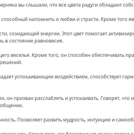
верняка вы слышали, что все цвета радуги обладают соб
т, способный напомнить о любви и страсти. Кроме того я
и, созидающей энергии. Этот цвет помогает активизиро
нь в состояние равновесия.
ющего веселья. Кроме того, он способен обеспечивать 
 решений.
ладает успокаивающим воздействием, способствует гарм
, он призван расслаблять и успокаивать. Говорят, что 
 общении.
чность. Позволяет развить мудрость, интуицию и самооб
стижениях. Кроме того, эта благородная краска всегда 