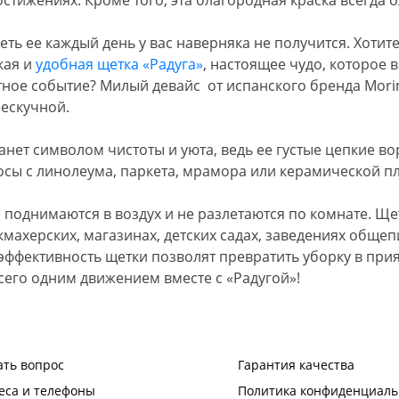
еть ее каждый день у вас наверняка не получится. Хотит
кая и
удобная щетка «Радуга»
, настоящее чудо, которое 
ное событие? Милый девайс от испанского бренда Mori
нескучной.
нет символом чистоты и уюта, ведь ее густые цепкие в
осы с линолеума, паркета, мрамора или керамической пл
е поднимаются в воздух и не разлетаются по комнате. Щ
кмахерских, магазинах, детских садах, заведениях обще
эффективность щетки позволят превратить уборку в прия
сего одним движением вместе с «Радугой»!
ать вопрос
Гарантия качества
еса и телефоны
Политика конфиденциаль