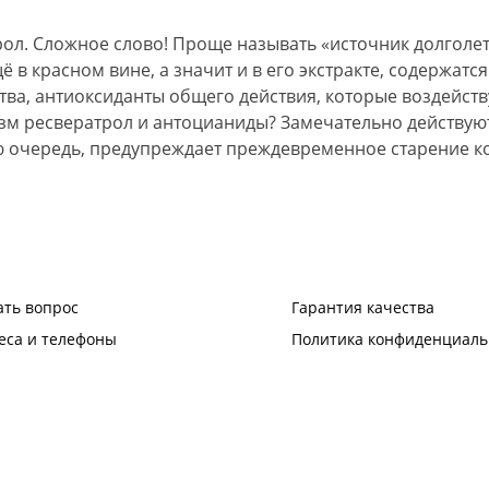
ол. Сложное слово! Проще называть «источник долголетия
ё в красном вине, а значит и в его экстракте, содержа
а, антиоксиданты общего действия, которые воздейству
изм ресвератрол и антоцианиды? Замечательно действую
вою очередь, предупреждает преждевременное старение к
ать вопрос
Гарантия качества
еса и телефоны
Политика конфиденциаль