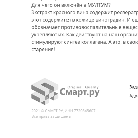
Для чего он включён в МУЛТУМ?
Экстракт красного вина содержит ресвератр
этот содержится в кожице виноградин. И ещ
обозначает противовоспалительные веществ
укрепляют их. Как действуют на наш орган
стимулируют синтез коллагена. А это, в с
старения!
Зад
Адр
2021 © СМАРТ РУ, ИНН 7720845607
Все права защищены