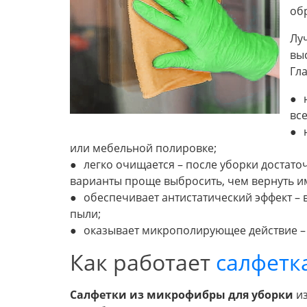
об
Лу
вы
Гл
вс
или мебельной полировке;
легко очищается – после уборки достато
варианты проще выбросить, чем вернуть им
обеспечивает антистатический эффект –
пыли;
оказывает микрополирующее действие – 
Как работает
салфетк
Салфетки из микрофибры для уборки
и