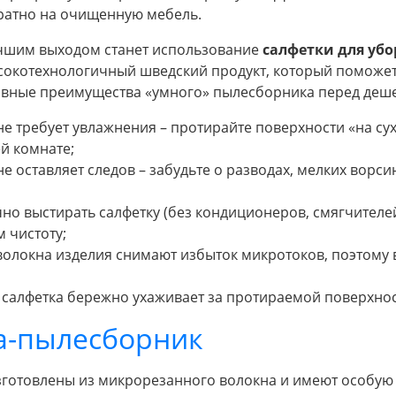
ратно на очищенную мебель.
чшим выходом станет использование
салфетки для уб
сокотехнологичный шведский продукт, который поможет 
авные преимущества «умного» пылесборника перед деш
не требует увлажнения – протирайте поверхности «на су
ей комнате;
не оставляет следов – забудьте о разводах, мелких ворс
чно выстирать салфетку (без кондиционеров, смягчителей
 чистоту;
 волокна изделия снимают избыток микротоков, поэтому
салфетка бережно ухаживает за протираемой поверхно
а-пылесборник
зготовлены из микрорезанного волокна и имеют особую з