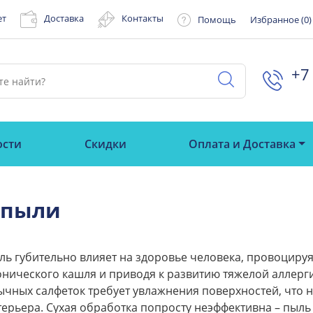
ет
Доставка
Контакты
Помощь
Избранное (
0
)
+7 
ости
Скидки
Оплата и Доставка
 пыли
ль губительно влияет на здоровье человека, провоциру
онического кашля и приводя к развитию тяжелой аллерг
ычных салфеток требует увлажнения поверхностей, что 
терьера. Сухая обработка попросту неэффективна – пыль 