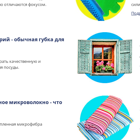
о отличаются фокусом.
сили
Под
рий - обычная губка для
рать качественную и
я посуды.
ое микроволокно - что
епленная микрофибра