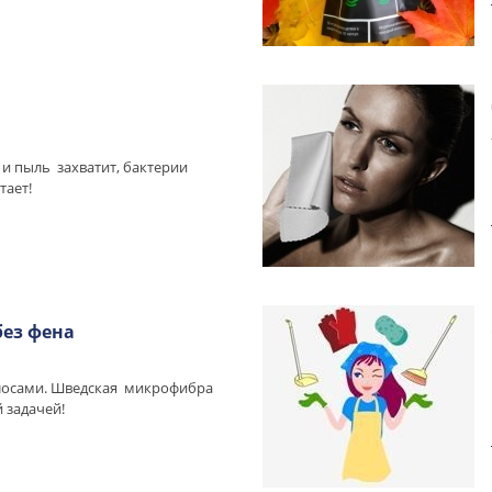
 и пыль захватит, бактерии
тает!
ез фена
лосами. Шведская микрофибра
й задачей!