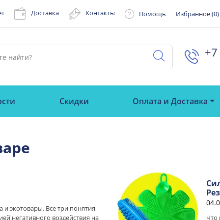
ет
Доставка
Контакты
Помощь
Избранное (
0
)
+7 
ости
Скидки
Оплата и Доставка
варе
Си
Ре
04.
а и экотовары. Все три понятия
ией негативного воздействия на
Что 