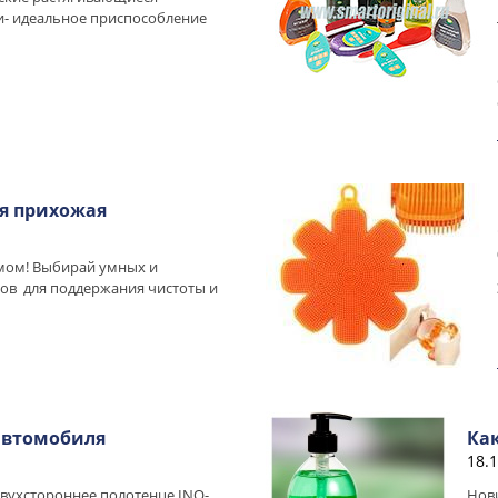
- идеальное приспособление
я прихожая
умом! Выбирай умных и
в для поддержания чистоты и
автомобиля
Ка
18.
ухстороннее полотенце INO-
Нови