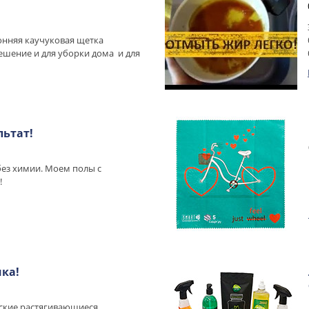
онняя каучуковая щетка
ешение и для уборки дома и для
ьтат!
без химии. Моем полы с
!
шка!
ские растягивающиеся