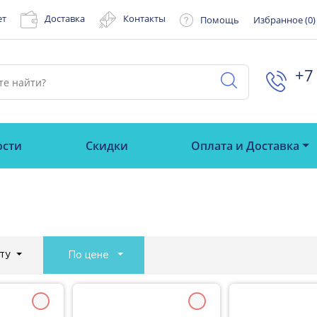
ет
Доставка
Контакты
Помощь
Избранное (
0
)
+7 
ости
Скидки
Оплата и Доставка
ту
По цене