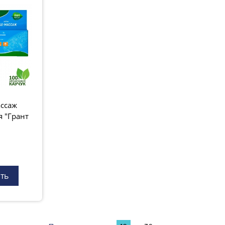
ссаж
я "Грант
ть