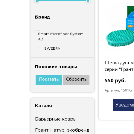
Бренд
Smart Microfiber System
AB
SWEEPA
Щетка душ-м
Похожие товары
серии "Грант
мята
550 руб.
Артикул: 1501G
Уведом
Каталог
Барьерные ковры
Грант Натур, экобренд