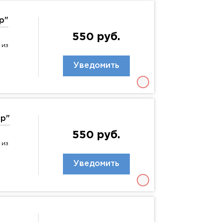
р"
550 руб.
 из
Уведомить
ур"
550 руб.
 из
Уведомить