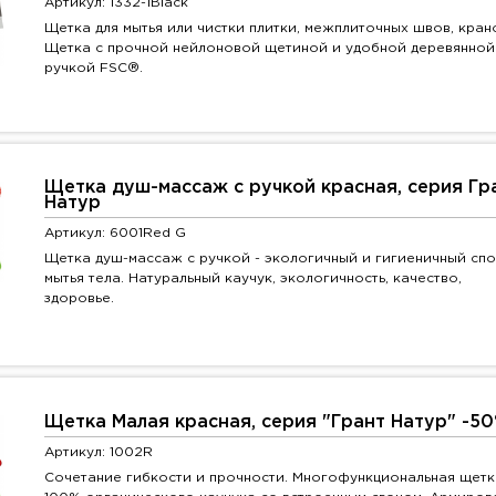
Артикул: 1332-1Black
Щетка для мытья или чистки плитки, межплиточных швов, кран
Щетка с прочной нейлоновой щетиной и удобной деревянной
ручкой FSC®.
Щетка душ-массаж с ручкой красная, серия Гр
Натур
Артикул: 6001Red G
Щетка душ-массаж с ручкой - экологичный и гигиеничный сп
мытья тела. Натуральный каучук, экологичность, качество,
здоровье.
Щетка Малая красная, серия "Грант Натур" -5
Артикул: 1002R
Сочетание гибкости и прочности. Многофункциональная щетк