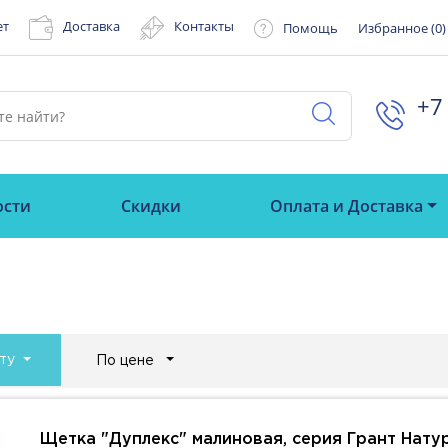
ет
Доставка
Контакты
Помощь
Избранное (
0
)
+7 
ости
Скидки
Оплата и Доставка
ту
По цене
Щетка "Дуплекс" малиновая, серия Грант Нату