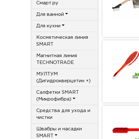
Смарт.ру
Для ванной
Для кухни
Косметическая линия
SMART
Магнитная линия
TECHNOTRADE
МУЛТУМ
(Дигидрокверцетин +)
Салфетки SMART
(Микрофибра)
Средства для ухода и
чистки
Швабры и насадки
SMART