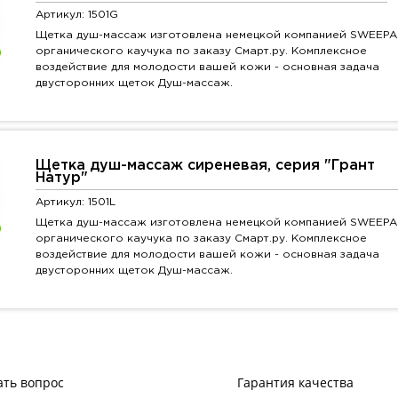
Артикул: 1501G
Щетка душ-массаж изготовлена немецкой компанией SWEEPA
органического каучука по заказу Смарт.ру. Комплексное
воздействие для молодости вашей кожи - основная задача
двусторонних щеток Душ-массаж.
Щетка душ-массаж сиреневая, серия "Грант
Натур"
Артикул: 1501L
Щетка душ-массаж изготовлена немецкой компанией SWEEPA
органического каучука по заказу Смарт.ру. Комплексное
воздействие для молодости вашей кожи - основная задача
двусторонних щеток Душ-массаж.
ать вопрос
Гарантия качества